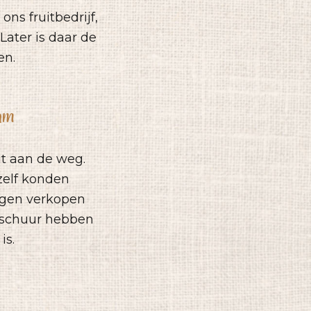
ns fruitbedrijf,
 Later is daar de
en.
am
it aan de weg.
zelf konden
ingen verkopen
 schuur hebben
is.