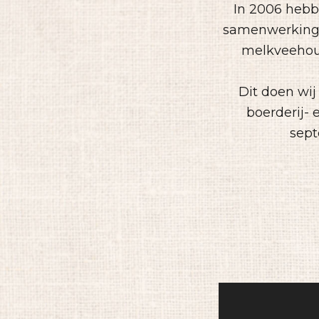
In 2006 hebbe
samenwerkings
melkveehoud
Dit doen wi
boerderij- 
sept