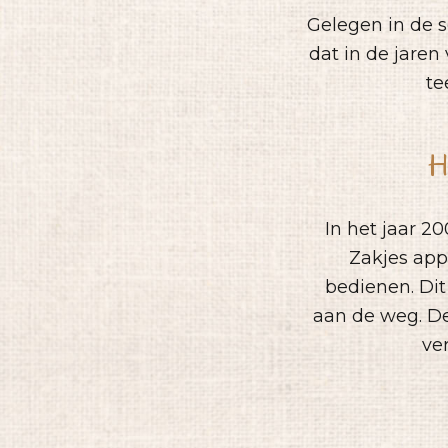
Gelegen in de s
dat in de jaren 
te
H
In het jaar 2
Zakjes app
bedienen. Dit
aan de weg. D
ve