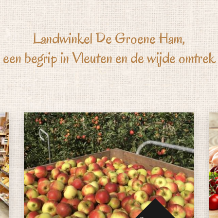
Landwinkel De Groene Ham,
een begrip in Vleuten en de wijde omtrek