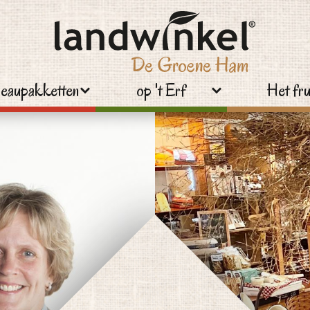
eaupakketten
op 't Erf
Het fru