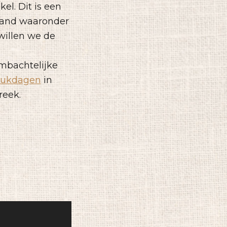
el. Dit is een
land waaronder
willen we de
mbachtelijke
plukdagen
in
reek.